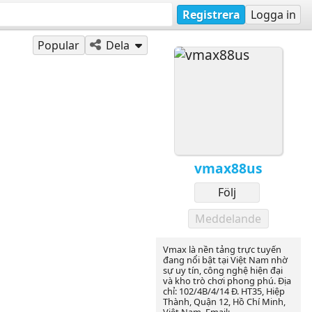
Registrera
Logga in
Popular
Dela
vmax88us
Följ
Meddelande
Vmax là nền tảng trực tuyến
đang nổi bật tại Việt Nam nhờ
sự uy tín, công nghệ hiện đại
và kho trò chơi phong phú. Địa
chỉ: 102/4B/4/14 Đ. HT35, Hiệp
Thành, Quận 12, Hồ Chí Minh,