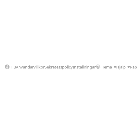
FB
Användarvillkor
Sekretesspolicy
Inställningar
Tema
Hjälp
Rap