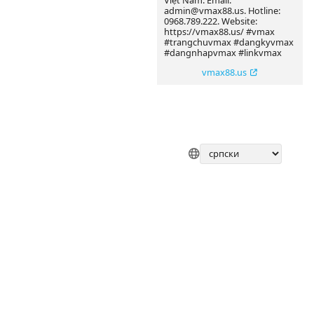
Việt Nam. Email:
admin@vmax88.us. Hotline:
0968.789.222. Website:
https://vmax88.us/ #vmax
#trangchuvmax #dangkyvmax
#dangnhapvmax #linkvmax
vmax88.us