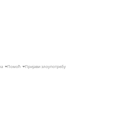
ма
Помоћ
Пријави злоупотребу