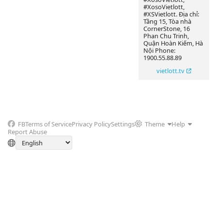
#XosoVietlott,
#XSVietlott. Địa chỉ:
Tầng 15, Tòa nhà
CornerStone, 16
Phan Chu Trinh,
Quận Hoàn Kiếm, Hà
Nội Phone:
1900.55.88.89
vietlott.tv
FB
Terms of Service
Privacy Policy
Settings
Theme
Help
Report Abuse