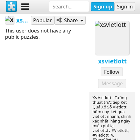
Sign up
Sign in
xsvietlott
Popular
Share
This user does not have any
public puzzles.
xsvietlott
Follow
Message
Xs Vietlott - Tường
thuật trực tiếp Kết
Quả Xổ Số Vietlott
hôm nay, ket qua
vietlott nhanh, chính
xác nhất, hàng ngày
miễn phí tại
vietlott.tv #Vietlott,
#VietlottTV,
#XosoVietlott,