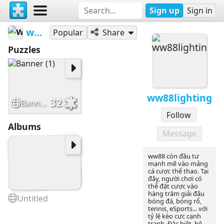
Sign up
Sign in
ww88lighting
Popular
Share
Puzzles
ww88lighting
32
Banner (1)
Follow
Albums
Message
ww88 còn đầu tư
mạnh mẽ vào mảng
cá cược thể thao. Tại
đây, người chơi có
thể đặt cược vào
hàng trăm giải đấu
Untitled
bóng đá, bóng rổ,
tennis, eSports... với
tỷ lệ kèo cực cạnh
tranh. Đặc biệt, hệ