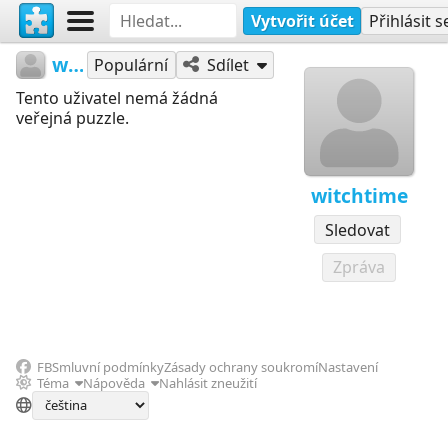
Vytvořit účet
Přihlásit s
witchtime
Populární
Sdílet
Tento uživatel nemá žádná
veřejná puzzle.
witchtime
Sledovat
Zpráva
FB
Smluvní podmínky
Zásady ochrany soukromí
Nastavení
Téma
Nápověda
Nahlásit zneužití