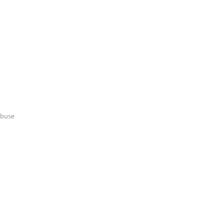
Abuse