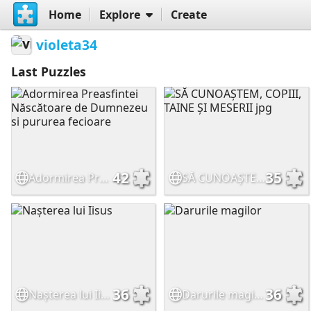
Home
Explore
Create
violeta34
Last Puzzles
42
35
Adormirea Preasfintei Născătoare de Dumnezeu si pururea fecioare
SĂ CUNOAȘTEM, COPIII, TAINE ȘI MESERII jpg
36
36
Nașterea lui Iisus
Darurile magilor