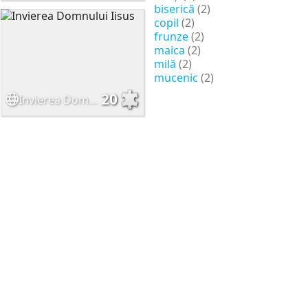
biserică
(2)
copil
(2)
frunze
(2)
maica
(2)
milă
(2)
mucenic
(2)
20
Invierea Domnului Iisus