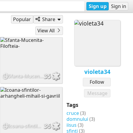
Sign up
Sign in
Popular
Share
View All
violeta34
35
Sfanta-Mucenita-Filofteia-
Follow
Message
Tags
cruce
(3)
domnului
(3)
iisus
(3)
36
Icoana-sfintilor-arhangheli-mihail-si-gavriil
sfinți
(3)