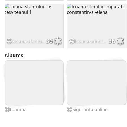
36
36
Icoana-sfantului-ilie-tesviteanul 1
Icoana-sfintilor-imparati-constantin-si-elena
Albums
toamna
Siguranța online