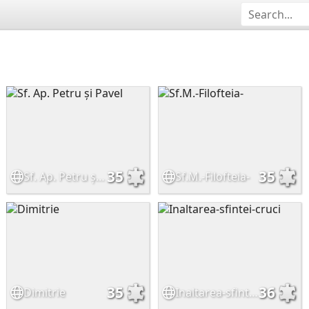
35
35
Sf. Ap. Petru și Pavel
Sf.M.-Filofteia-
35
36
Dimitrie
Inaltarea-sfintei-cruci