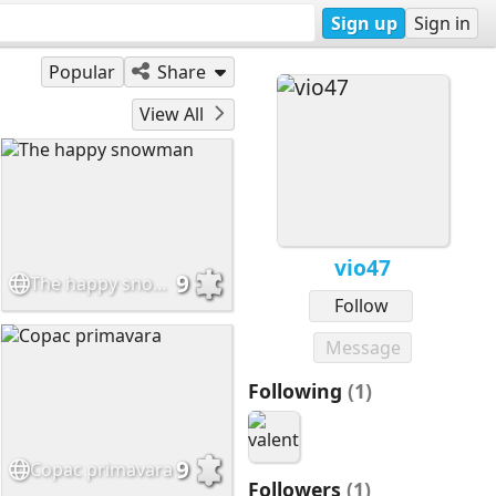
Sign up
Sign in
Popular
Share
View All
vio47
9
The happy snowman
Follow
Message
Following
(1)
9
Copac primavara
Followers
(1)