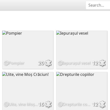
20
12
Pompier
Iepurașul vesel
16
12
Uite, vine Moș Crăciun!
Drepturile copiilor