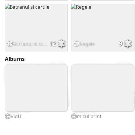
12
9
Batranul si cartile
Regele
Albums
VioU
micul print