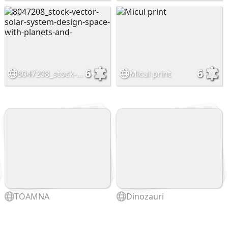
6
6
8047208_stock-vector-solar-system-design-space-with-planets-and-
Micul print
TOAMNA
Dinozauri