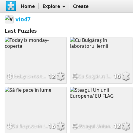
Home
Explore
Create
vio47
Last Puzzles
12
16
Today is monday- coperta
Cu Bulgăraș în laboratorul iernii
16
12
Să fie pace în lume
Steagul Uniunii Europene/ EU FLAG