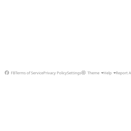
FB
Terms of Service
Privacy Policy
Settings
Theme
Help
Report 