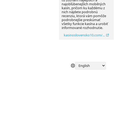
tu zoznam najlepších a
najobľúbenejších mobilných
kasín, pričom ku každému z
nich nájdete podrobnú
recenziu, ktorá vám pomôže
podrobnejšie preskúmať
všetky funkcie kasína a urobiť
informované rozhodnutie.
kasinoslovensko10.com/...