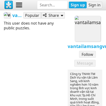
Sign up
Sign in
vantailamsangvn
Popular
Share
This user does not have any
public puzzles.
vantailamsangv
Follow
Message
Công ty TNHH TM
Dịch Vụ vận tải Lâm
Sang, với kinh
nghiệm hơn 10 năm
trong lĩnh vực kinh
doanh vận tải tại
khu vực Tp.Hồ Chí
Minh, trong suốt
quá trình hoạt động,
Vận Tải Lâm Sang