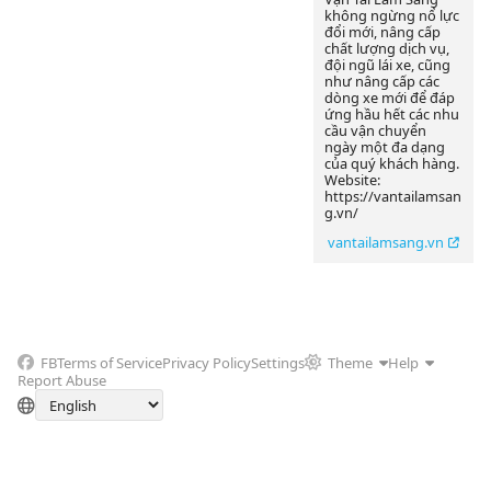
không ngừng nổ lực
đổi mới, nâng cấp
chất lượng dịch vụ,
đội ngũ lái xe, cũng
như nâng cấp các
dòng xe mới để đáp
ứng hầu hết các nhu
cầu vận chuyển
ngày một đa dạng
của quý khách hàng.
Website:
https://vantailamsan
g.vn/
vantailamsang.vn
FB
Terms of Service
Privacy Policy
Settings
Theme
Help
Report Abuse