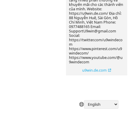
tặng nhiều phần thưởng và
khuyến mãi cho các thành viên
của mình. Website:
https://u9win.de.com/ Địa chỉ:
88 Nguyễn Huệ, Sài Gòn, Hồ
Chí Minh, Việt Nam Phone:
0977488165 Email:
SupportU9win@gmail.com
Social:
https://twitter.com/u9windeco
m
https://www.pinterest.com/u9
windecom/
https://www.youtube.com/@u
9windecom
u9win.de.com