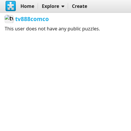
Home
Explore
Create
tv888comco
This user does not have any public puzzles.