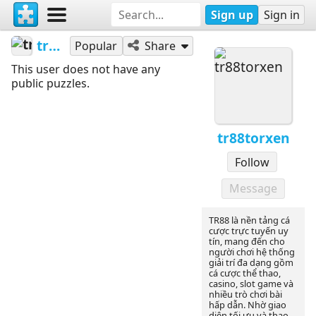
Sign up
Sign in
tr88torxen
Popular
Share
This user does not have any
public puzzles.
tr88torxen
Follow
Message
TR88 là nền tảng cá
cược trực tuyến uy
tín, mang đến cho
người chơi hệ thống
giải trí đa dạng gồm
cá cược thể thao,
casino, slot game và
nhiều trò chơi bài
hấp dẫn. Nhờ giao
diện tối ưu và thao