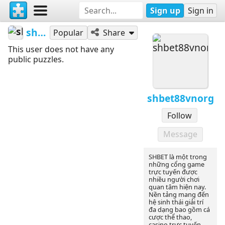
Sign up
Sign in
shbet88vnorg
Popular
Share
This user does not have any
public puzzles.
shbet88vnorg
Follow
Message
SHBET là một trong
những cổng game
trực tuyến được
nhiều người chơi
quan tâm hiện nay.
Nền tảng mang đến
hệ sinh thái giải trí
đa dạng bao gồm cá
cược thể thao,
casino trực tuyến,