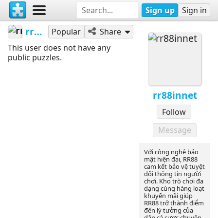
Sign up
Sign in
rr88innet
Popular
Share
This user does not have any
public puzzles.
rr88innet
Follow
Message
Với công nghệ bảo
mật hiện đại, RR88
cam kết bảo vệ tuyệt
đối thông tin người
chơi. Kho trò chơi đa
dạng cùng hàng loạt
khuyến mãi giúp
RR88 trở thành điểm
đến lý tưởng của
dân cá cược chuyên