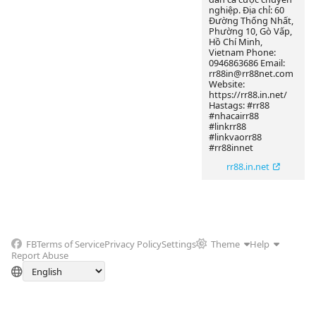
nghiệp. Địa chỉ: 60
Đường Thống Nhất,
Phường 10, Gò Vấp,
Hồ Chí Minh,
Vietnam Phone:
0946863686 Email:
rr88in@rr88net.com
Website:
https://rr88.in.net/
Hastags: #rr88
#nhacairr88
#linkrr88
#linkvaorr88
#rr88innet
rr88.in.net
FB
Terms of Service
Privacy Policy
Settings
Theme
Help
Report Abuse