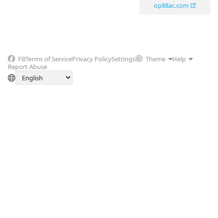
op88ac.com
FB
Terms of Service
Privacy Policy
Settings
Theme
Help
Report Abuse