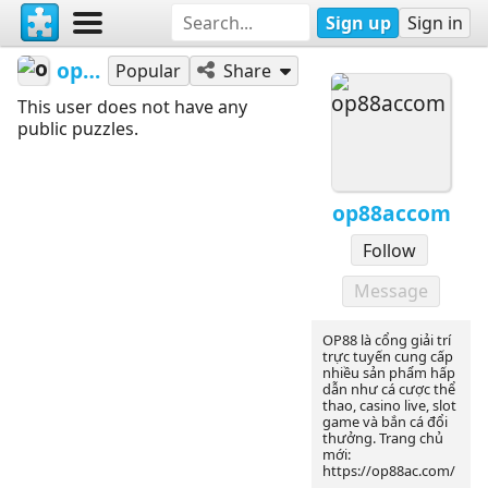
Sign up
Sign in
op88accom
Popular
Share
This user does not have any
public puzzles.
op88accom
Follow
Message
OP88 là cổng giải trí
trực tuyến cung cấp
nhiều sản phẩm hấp
dẫn như cá cược thể
thao, casino live, slot
game và bắn cá đổi
thưởng. Trang chủ
mới:
https://op88ac.com/