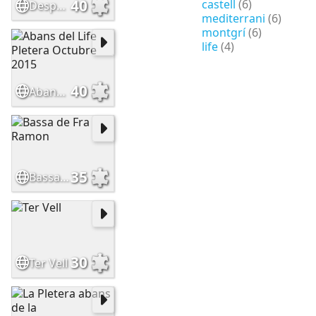
40
castell
(6)
Després del Life Pletera
mediterrani
(6)
montgrí
(6)
life
(4)
40
Abans del Life Pletera Octubre 2015
35
Bassa de Fra Ramon
30
Ter Vell