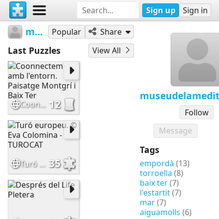
Sign up
Sign in
museudelamediterrania
Popular
Share
Last Puzzles
View All
museudelamedit
12
Coonnectem amb l'entorn. Paisatge Montgrí i Baix Ter
Follow
Message
Tags
35
empordà
(13)
Turó europeu. © Eva Colomina - TUROCAT
torroella
(8)
baix ter
(7)
l'estartit
(7)
mar
(7)
aiguamolls
(6)