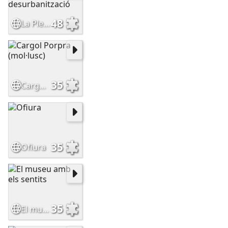
48
La Pletera abans de la desurbanització
35
Cargol Porpra (mol·lusc)
35
Ofiura
35
El museu amb els sentits