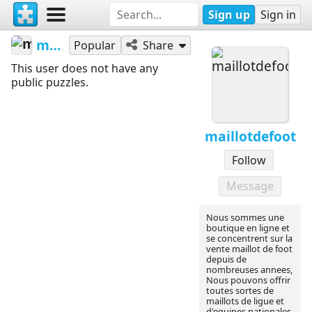
Sign up
Sign in
maillotdefoot
Popular
Share
This user does not have any
public puzzles.
maillotdefoot
Follow
Message
Nous sommes une
boutique en ligne et
se concentrent sur la
vente maillot de foot
depuis de
nombreuses annees,
Nous pouvons offrir
toutes sortes de
maillots de ligue et
d'equipes nationales,