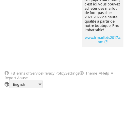
c est ici, vous pouvez
acheter des maillot
de foot pas cher
2021 2022 de haute
qualite a partir de
notre boutique, Prix
imbattable!
www.frmaillots2017.c
om
FB
Terms of Service
Privacy Policy
Settings
Theme
Help
Report Abuse