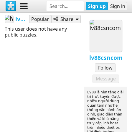
Sign up
Sign in
lv88csncom
Popular
Share
This user does not have any
public puzzles.
lv88csncom
Follow
Message
LV88 là nền tảng giải
trí trực tuyến được
nhiều người dùng
quan tâm nhờ hệ
thống vận hành ổn
định, giao diện thân
thiện và khả năng
truy cập linh hoạt
trên nhiều thiết bị.
Với định hướng