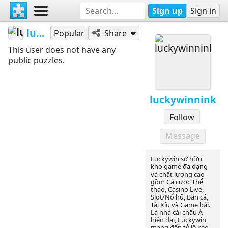
Sign up
Sign in
luckywinnink
Popular
Share
This user does not have any
public puzzles.
luckywinnink
Follow
Message
Luckywin sở hữu
kho game đa dạng
và chất lượng cao
gồm Cá cược Thể
thao, Casino Live,
Slot/Nổ hũ, Bắn cá,
Tài Xỉu và Game bài.
Là nhà cái châu Á
hiện đại, Luckywin
mang đến tỷ lệ kèo