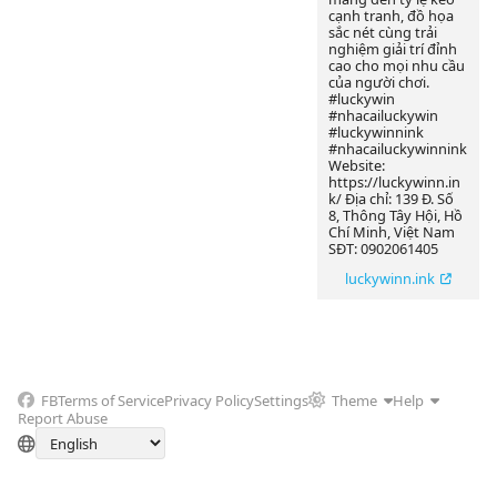
cạnh tranh, đồ họa
sắc nét cùng trải
nghiệm giải trí đỉnh
cao cho mọi nhu cầu
của người chơi.
#luckywin
#nhacailuckywin
#luckywinnink
#nhacailuckywinnink
Website:
https://luckywinn.in
k/ Địa chỉ: 139 Đ. Số
8, Thông Tây Hội, Hồ
Chí Minh, Việt Nam
SĐT: 0902061405
luckywinn.ink
FB
Terms of Service
Privacy Policy
Settings
Theme
Help
Report Abuse