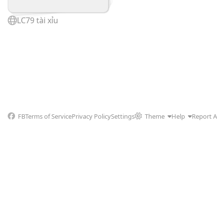
LC79 tài xỉu
FB
Terms of Service
Privacy Policy
Settings
Theme
Help
Report 