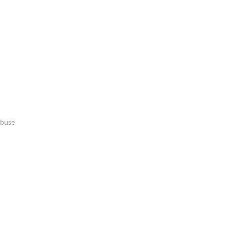
Abuse