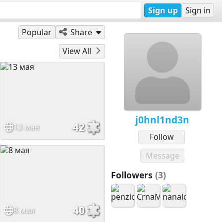
Sign up
Sign in
Popular
Share
View All
j0hnl1nd3n
42
13 мая
Follow
Message
Followers
(3)
40
8 мая