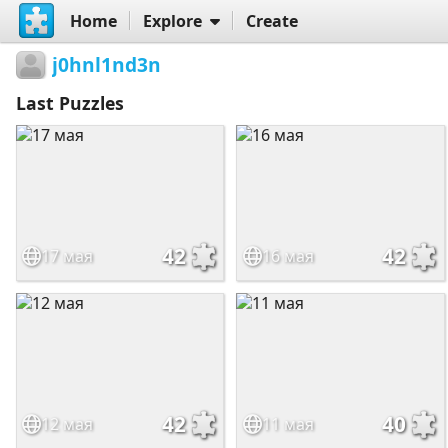
Home
Explore
Create
j0hnl1nd3n
Last Puzzles
42
42
17 мая
16 мая
42
40
12 мая
11 мая