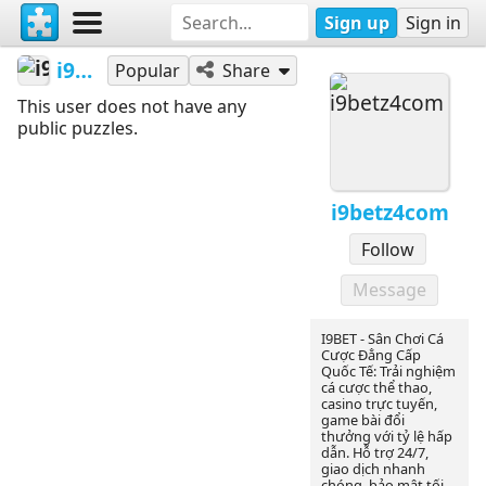
Sign up
Sign in
i9betz4com
Popular
Share
This user does not have any
public puzzles.
i9betz4com
Follow
Message
I9BET - Sân Chơi Cá
Cược Đẳng Cấp
Quốc Tế: Trải nghiệm
cá cược thể thao,
casino trực tuyến,
game bài đổi
thưởng với tỷ lệ hấp
dẫn. Hỗ trợ 24/7,
giao dịch nhanh
chóng, bảo mật tối