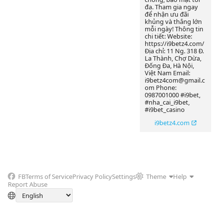
đa. Tham gia ngay
để nhận ưu đãi
khủng và thắng lớn
mỗi ngày! Thông tin
chi tiết: Website:
https://i9betz4.com/
Địa chỉ: 11 Ng. 318 Đ.
La Thành, Chợ Dừa,
Đống Đa, Hà Nội,
Việt Nam Email:
i9betz4com@gmail.c
om Phone:
0987001000 #i9bet,
#nha_cai_i9bet,
#i9bet_casino
i9betz4.com
FB
Terms of Service
Privacy Policy
Settings
Theme
Help
Report Abuse