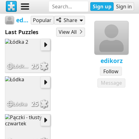
Sign up
Sign in
edikorz
Popular
Share
Last Puzzles
View All
edikorz
25
Łódka 2
Follow
Message
25
Łódka