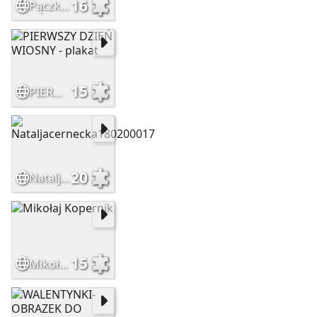
16
Pączki - tłusty czwartek
15
PIERWSZY DZIEŃ WIOSNY - plakat
20
Nataljacernecka180200017
15
Mikołaj Kopernik