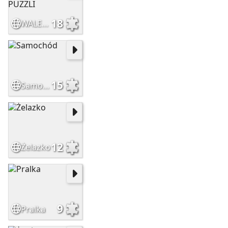
18
WALENTYNKI-OBRAZEK DO PUZZLI
15
Samochód
12
Żelazko
9
Pralka