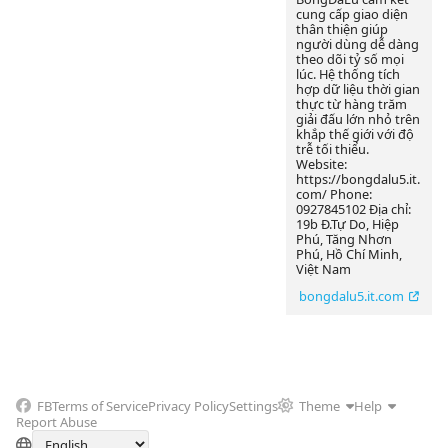
cung cấp giao diện
thân thiện giúp
người dùng dễ dàng
theo dõi tỷ số mọi
lúc. Hệ thống tích
hợp dữ liệu thời gian
thực từ hàng trăm
giải đấu lớn nhỏ trên
khắp thế giới với độ
trễ tối thiểu.
Website:
https://bongdalu5.it.
com/ Phone:
0927845102 Địa chỉ:
19b Đ.Tự Do, Hiệp
Phú, Tăng Nhơn
Phú, Hồ Chí Minh,
Việt Nam
bongdalu5.it.com
FB
Terms of Service
Privacy Policy
Settings
Theme
Help
Report Abuse