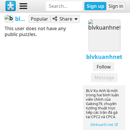
Sign up
Sign in
blvkuanhnet
Popular
Share
This user does not have any
public puzzles.
blvkuanhnet
Follow
Message
BLV Ku Anh là một
trong hai bình luận
viên chính của
Gaking79, chuyên
tường thuật trực
tiếp các trận đá gà
tại CPC2 và CPC4.
blvkuanh.net