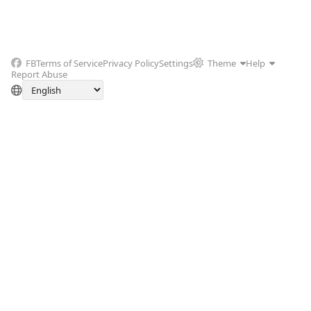
FB
Terms of Service
Privacy Policy
Settings
Theme
Help
Report Abuse