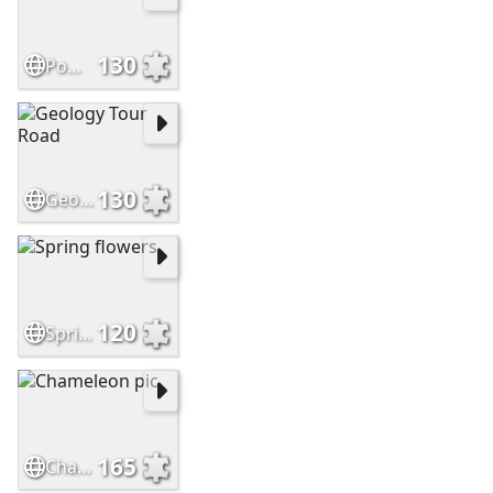
130
Pomegranates
130
Geology Tour Road
120
Spring flowers
165
Chameleon pic