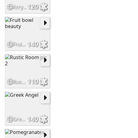
120
Acrylic Sunset pic
140
Fruit bowl beauty
110
Rustic Room pic 2
140
Greek Angel