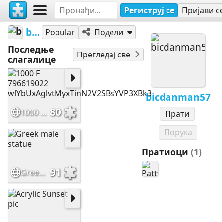
Региструј се
Пријави с
bicdanman57
Popular
Подели
Последње
Прегледај све
слагалице
bicdanman57
80
1000 F 796619022 wlYbUxAglvtMyxTinN2V2SBsYVP3XBk3
Прати
Порука
Пратиоци
(1)
91
Greek male statue