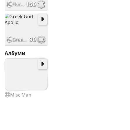
150
Floral splendor pic
90
Greek God Apollo
Албуми
Misc Man