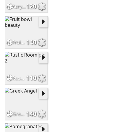
120
Acrylic Sunset pic
140
Fruit bowl beauty
110
Rustic Room pic 2
140
Greek Angel