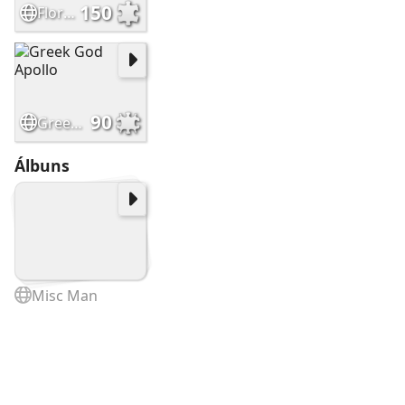
150
Floral splendor pic
90
Greek God Apollo
Álbuns
Misc Man