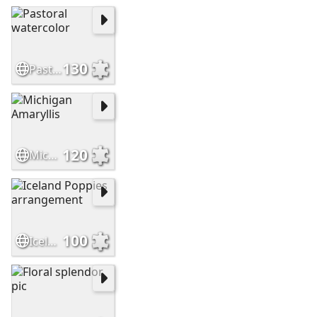
130
Pastoral watercolor
120
Michigan Amaryllis
100
Iceland Poppies arrangement