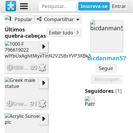
Inscreva-se
Entrar
bicdanman57
Popular
Compartilhar
Últimos
Exibir tudo
quebra-cabeças
bicdanman57
80
1000 F 796619022 wlYbUxAglvtMyxTinN2V2SBsYVP3XBk3
Seguir
Mensagem
Seguidores
(1)
91
Greek male statue