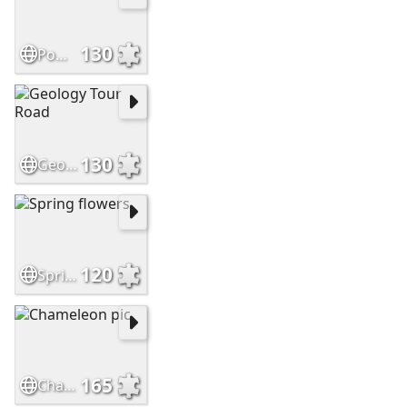
130
Pomegranates
130
Geology Tour Road
120
Spring flowers
165
Chameleon pic