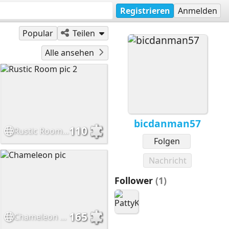
Registrieren
Anmelden
Popular
Teilen
Alle ansehen
bicdanman57
110
Rustic Room pic 2
Folgen
Nachricht
Follower
(1)
165
Chameleon pic