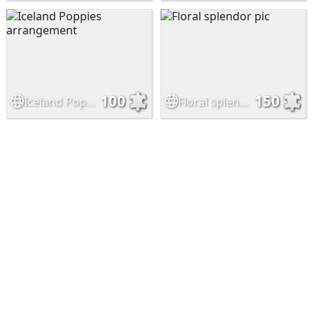
100
150
Iceland Poppies arrangement
Floral splendor pic