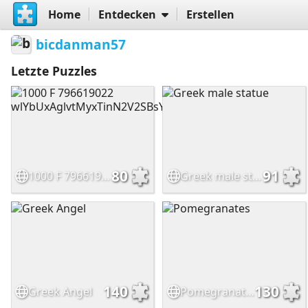
Home
Entdecken
Erstellen
bicdanman57
Letzte Puzzles
80
91
1000 F 796619022 wlYbUxAglvtMyxTinN2V2SBsYVP3XBk3
Greek male statue
140
130
Greek Angel
Pomegranates