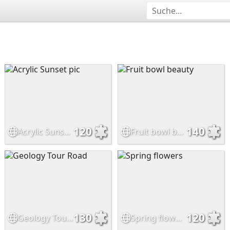
120
140
Acrylic Sunset pic
Fruit bowl beauty
130
120
Geology Tour Road
Spring flowers