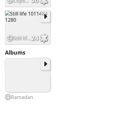
36
Copilot 20250807 012200
24
Still life 1011484 1280
Albums
Ramadan