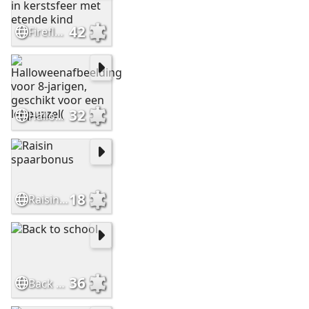
42
Firefly_cartoon van een klaslokaal in kerstsfeer met etende kind
32
Halloweenafbeelding voor 8-jarigen, geschikt voor een legpuzzel(
18
Raisin spaarbonus
36
Back to school