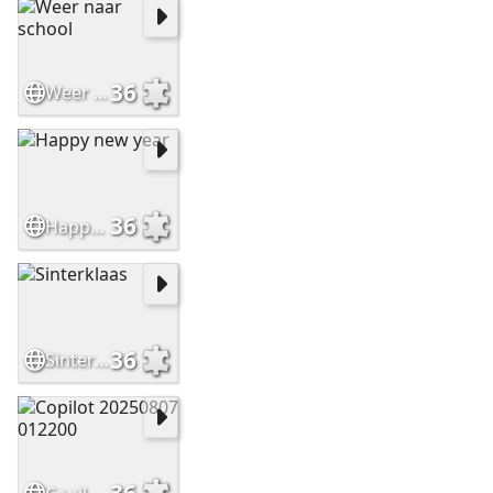
36
Weer naar school
36
Happy new year
36
Sinterklaas