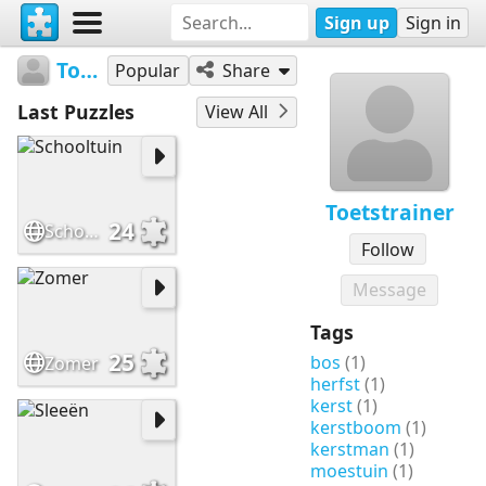
Sign up
Sign in
Toetstrainer
Popular
Share
Last Puzzles
View All
Toetstrainer
24
Schooltuin
Follow
Message
Tags
25
bos
(1)
Zomer
herfst
(1)
kerst
(1)
kerstboom
(1)
kerstman
(1)
moestuin
(1)