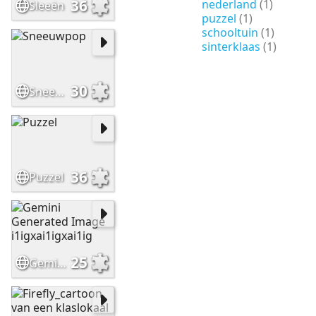
36
nederland
(1)
Sleeën
puzzel
(1)
schooltuin
(1)
sinterklaas
(1)
30
Sneeuwpop
36
Puzzel
25
Gemini Generated Image i1igxai1igxai1ig