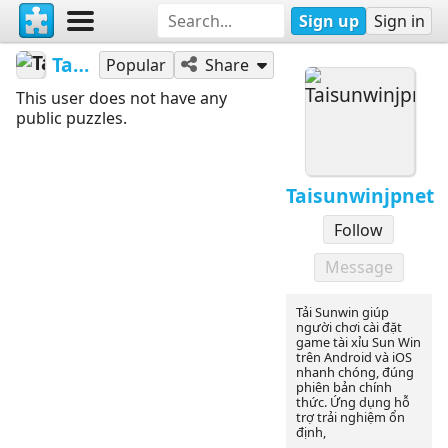
Sign up
Sign in
Taisunwinjpnet
Popular
Share
This user does not have any
public puzzles.
Taisunwinjpnet
Follow
Message
Tải Sunwin giúp
người chơi cài đặt
game tài xỉu Sun Win
trên Android và iOS
nhanh chóng, đúng
phiên bản chính
thức. Ứng dụng hỗ
trợ trải nghiệm ổn
định,