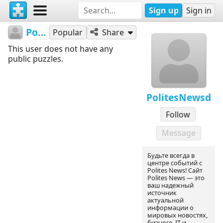
Sign up
Sign in
PolitesNewsd
Popular
Share
This user does not have any
public puzzles.
PolitesNewsd
Follow
Message
Будьте всегда в
центре событий с
Polites News! Сайт
Polites News — это
ваш надежный
источник
актуальной
информации о
мировых новостях,
бизнесе, IT и