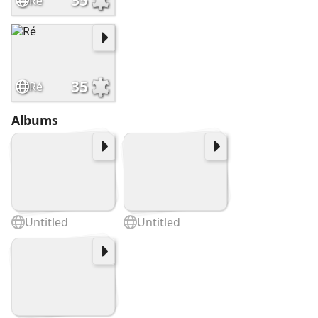
35
Ré
35
Ré
Albums
Untitled
Untitled