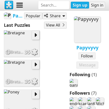
Sign up
Sign in
Papyvyvy
Popular
Share
Last Puzzles
View All
Papyvyvy
35
Bretagne
Follow
Message
Following
(1)
35
Bretagne
Followers
(7)