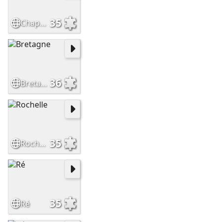
35
Chapeaux
36
Bretagne
35
Rochelle
35
Ré