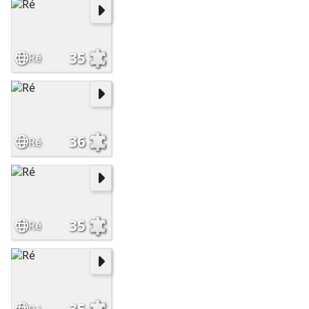
35
Ré
36
Ré
35
Ré