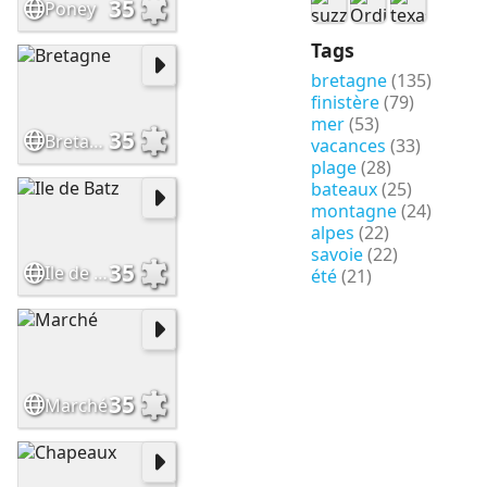
35
Poney
Tags
bretagne
(135)
finistère
(79)
mer
(53)
35
Bretagne
vacances
(33)
plage
(28)
bateaux
(25)
montagne
(24)
alpes
(22)
savoie
(22)
35
Ile de Batz
été
(21)
35
Marché