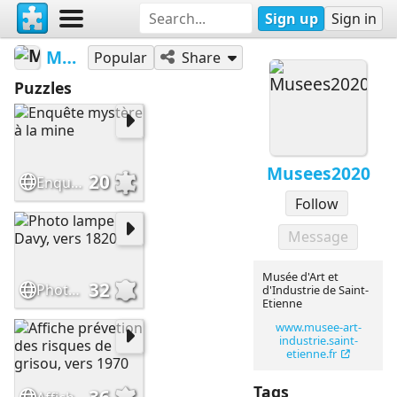
Sign up
Sign in
Musees2020
Popular
Share
Puzzles
Musees2020
20
Enquête mystère à la mine
Follow
Message
Musée d'Art et
32
Photo lampe Davy, vers 1820
d'Industrie de Saint-
Etienne
www.musee-art-
industrie.saint-
etienne.fr
Tags