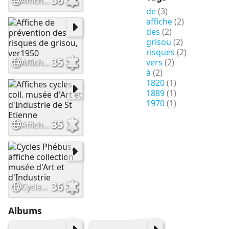
36
Affiche prévetion des risques de grisou, vers 1970
de
(3)
affiche
(2)
des
(2)
grisou
(2)
risques
(2)
35
vers
(2)
Affiche de prévention des risques de grisou, ver1950
à
(2)
1820
(1)
1889
(1)
1970
(1)
35
Affiches cycles coll. musée d'Art et d'Industrie de St Etienne
36
Cycles Phébus, affiche collection musée d'Art et d'Industrie
Albums