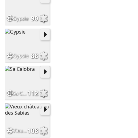
90
Gypsie
88
Gypsie
112
Sa Calobra
108
Vieux château vu des Sabias