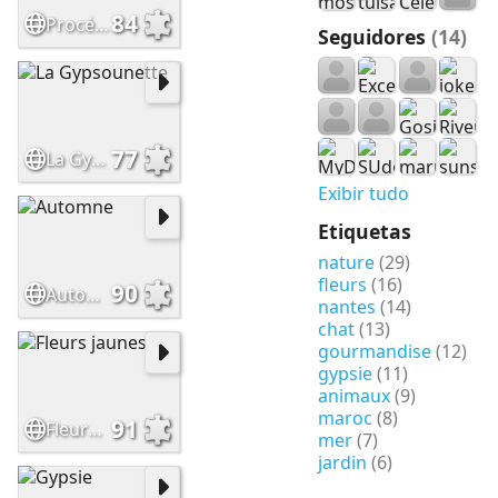
84
Procé-avril
Seguidores
(14)
77
La Gypsounette
Exibir tudo
Etiquetas
nature
(29)
fleurs
(16)
90
Automne
nantes
(14)
chat
(13)
gourmandise
(12)
gypsie
(11)
animaux
(9)
maroc
(8)
91
Fleurs jaunes
mer
(7)
jardin
(6)