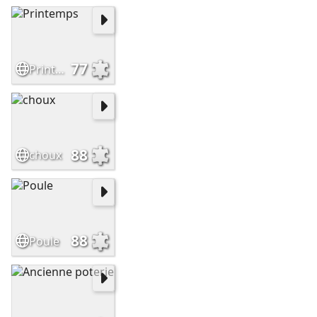
77
Printemps
88
choux
88
Poule