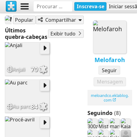
Inscreva-se
Iniciar sess
Melofaroh
Popular
Compartilhar
Últimos
Exibir tudo
quebra-cabeças
Melofaroh
70
Anjali
Seguir
Mensagem
meloandco.eklablog.
com
84
Au parc
Seguindo
(8)