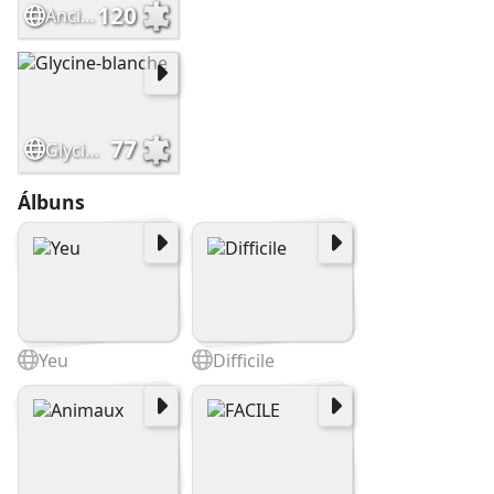
120
Ancienne poterie
77
Glycine-blanche
Álbuns
Yeu
Difficile