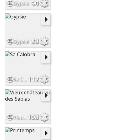
90
Gypsie
88
Gypsie
112
Sa Calobra
108
Vieux château vu des Sabias