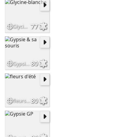
77
Glycine-blanche
80
Gypsie & sa souris
80
fleurs d'été