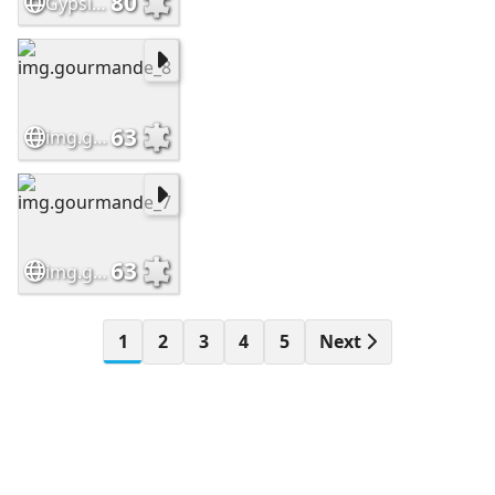
80
Gypsie GP
63
img.gourmande_8
63
img.gourmande_7
1
2
3
4
5
Next