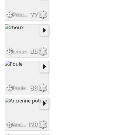
77
Printemps
88
choux
88
Poule
120
Ancienne poterie