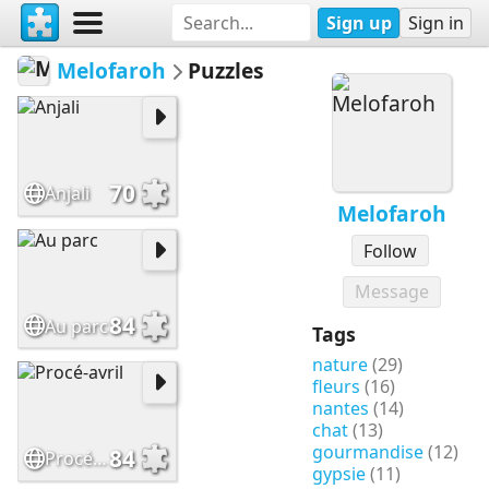
Sign up
Sign in
Melofaroh
Puzzles
70
Anjali
Melofaroh
Follow
Message
84
Au parc
Tags
nature
(29)
fleurs
(16)
nantes
(14)
chat
(13)
gourmandise
(12)
84
Procé-avril
gypsie
(11)