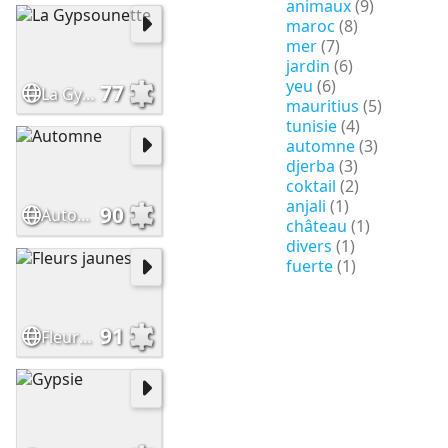
animaux
(9)
maroc
(8)
mer
(7)
jardin
(6)
yeu
(6)
77
La Gypsounette
mauritius
(5)
tunisie
(4)
automne
(3)
djerba
(3)
coktail
(2)
anjali
(1)
90
Automne
château
(1)
divers
(1)
fuerte
(1)
91
Fleurs jaunes