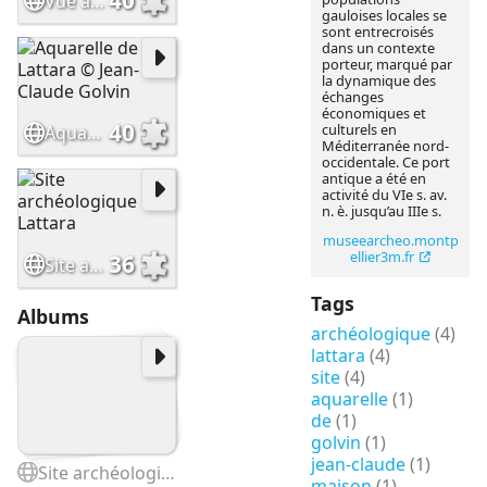
40
Vue aérienne du site archéologique Lattara @L.Damelet
gauloises locales se
sont entrecroisés
dans un contexte
porteur, marqué par
la dynamique des
échanges
économiques et
40
culturels en
Aquarelle de Lattara © Jean-Claude Golvin
Méditerranée nord-
occidentale. Ce port
antique a été en
activité du VIe s. av.
n. è. jusqu’au IIIe s.
museearcheo.montp
ellier3m.fr
36
Site archéologique Lattara
Tags
Albums
archéologique
(4)
lattara
(4)
site
(4)
aquarelle
(1)
de
(1)
golvin
(1)
jean-claude
(1)
Site archéologique Lattara
maison
(1)