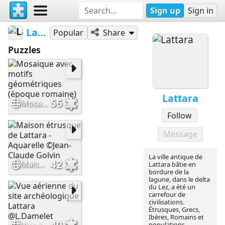
Sign up
Sign in
Lattara
Popular
Share
Puzzles
Lattara
56
Mosaïque avec motifs géométriques (époque romaine)
Follow
Message
La ville antique de
42
Maison étrusque de Lattara - Aquarelle ©Jean-Claude Golvin
Lattara bâtie en
bordure de la
lagune, dans le delta
du Lez, a été un
carrefour de
civilisations.
Étrusques, Grecs,
Ibères, Romains et
populations