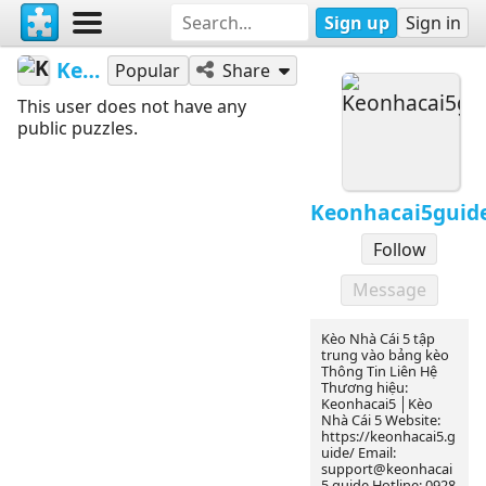
Sign up
Sign in
Keonhacai5guide
Popular
Share
This user does not have any
public puzzles.
Keonhacai5guid
Follow
Message
Kèo Nhà Cái 5 tập
trung vào bảng kèo
Thông Tin Liên Hệ
Thương hiệu:
Keonhacai5 │Kèo
Nhà Cái 5 Website:
https://keonhacai5.g
uide/ Email:
support@keonhacai
5.guide Hotline: 0928