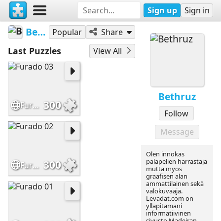
Sign up
Sign in
Bethruz
Popular
Share
Last Puzzles
View All
Bethruz
300
Furado 03
Follow
Message
Olen innokas
palapelien harrastaja
300
Furado 02
mutta myös
graafisen alan
ammattilainen sekä
valokuvaaja.
Levadat.com on
ylläpitämäni
informatiivinen
sivusto Madeiran