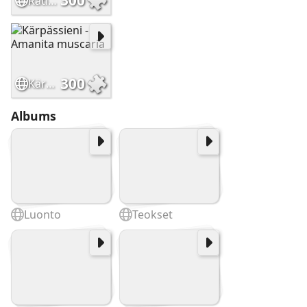
300
Ratikkakiskot illassa
300
Kärpässieni - Amanita muscaria
Albums
Luonto
Teokset