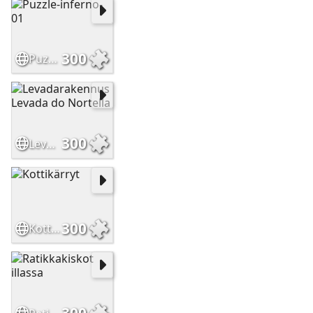
300
Puzzle-inferno-01
300
Levadarakennus Levada do Nortella
300
Kottikärryt