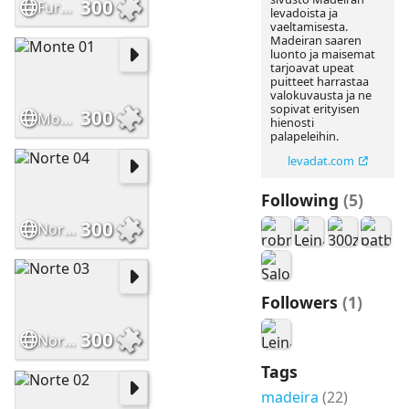
300
Furado 01
levadoista ja
vaeltamisesta.
Madeiran saaren
luonto ja maisemat
tarjoavat upeat
puitteet harrastaa
valokuvausta ja ne
sopivat erityisen
300
Monte 01
hienosti
palapeleihin.
levadat.com
Following
(5)
300
Norte 04
Followers
(1)
300
Norte 03
Tags
madeira
(22)