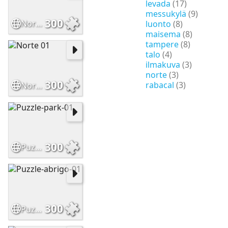
levada
(17)
messukylä
(9)
300
Norte 02
luonto
(8)
maisema
(8)
tampere
(8)
talo
(4)
ilmakuva
(3)
norte
(3)
300
rabacal
(3)
Norte 01
300
Puzzle-park-01
300
Puzzle-abrigo-01