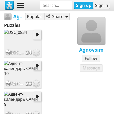
Sign up
Sign in
Agnovsim
Popular
Share
Puzzles
Agnovsim
24
DSC_0834
Follow
Message
28
Адвент-календарь САМИ 10