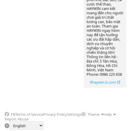
cược thể thao,
HAYWIN cam kết
mang đến cho người
chơi giải trí chất
lượng cao, bảo mật
an toàn. Tham gia
HAYWIN ngay hôm
nay để tận hưởng
các ưu đãi hấp dẫn,
dịch vụ chuyên
nghiệp và cơ hội
chiến thắng lớn!
Thông tin liên hệ :
Địa chỉ: 5 Tân Hòa,
Đông Hòa, Hồ Chí
Minh, Việt Nam
Phone: 0986 225 658
9haywin.it.com
FB
Terms of Service
Privacy Policy
Settings
Theme
Help
Report Abuse