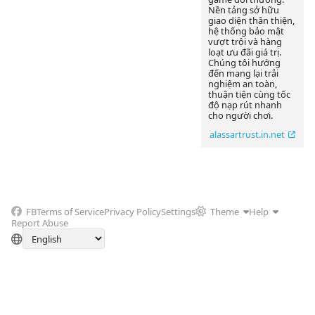
Nền tảng sở hữu
giao diện thân thiện,
hệ thống bảo mật
vượt trội và hàng
loạt ưu đãi giá trị.
Chúng tôi hướng
đến mang lại trải
nghiệm an toàn,
thuận tiện cùng tốc
độ nạp rút nhanh
cho người chơi.
alassartrust.in.net
FB
Terms of Service
Privacy Policy
Settings
Theme
Help
Report Abuse