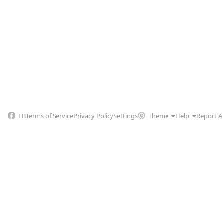
FB
Terms of Service
Privacy Policy
Settings
Theme
Help
Report 