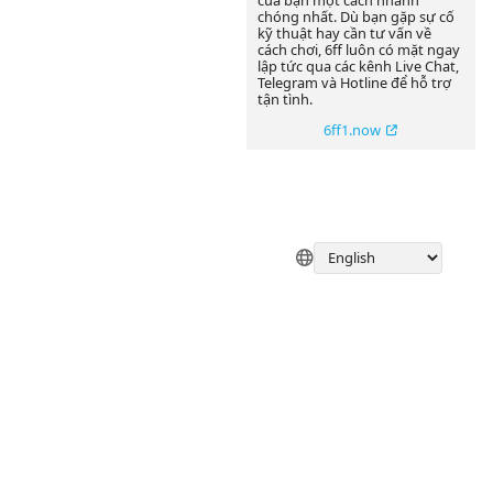
của bạn một cách nhanh
chóng nhất. Dù bạn gặp sự cố
kỹ thuật hay cần tư vấn về
cách chơi, 6ff luôn có mặt ngay
lập tức qua các kênh Live Chat,
Telegram và Hotline để hỗ trợ
tận tình.
6ff1.now