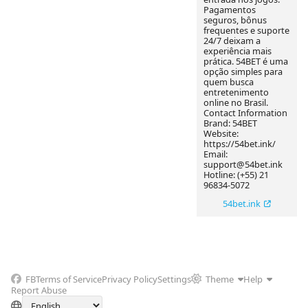
Pagamentos
seguros, bônus
frequentes e suporte
24/7 deixam a
experiência mais
prática. 54BET é uma
opção simples para
quem busca
entretenimento
online no Brasil.
Contact Information
Brand: 54BET
Website:
https://54bet.ink/
Email:
support@54bet.ink
Hotline: (+55) 21
96834-5072
54bet.ink
FB
Terms of Service
Privacy Policy
Settings
Theme
Help
Report Abuse