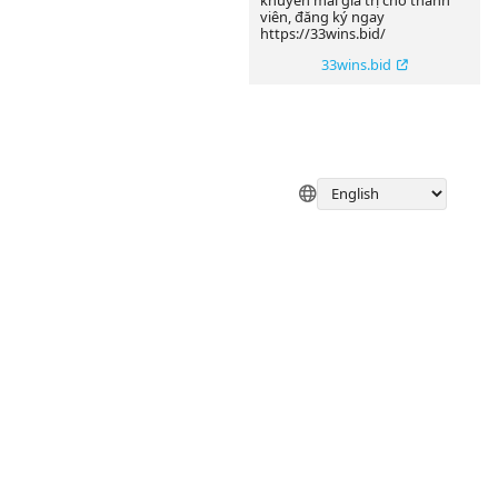
khuyến mãi giá trị cho thành
viên, đăng ký ngay
https://33wins.bid/
33wins.bid