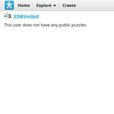
Home
Explore
Create
33Winsbid
This user does not have any public puzzles.