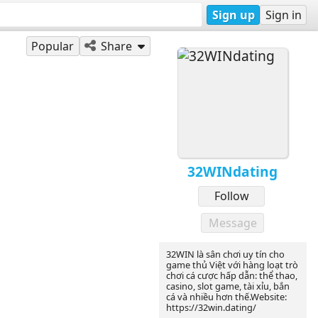
Sign up
Sign in
Popular
Share
32WINdating
Follow
Message
32WIN là sân chơi uy tín cho
game thủ Việt với hàng loạt trò
chơi cá cược hấp dẫn: thể thao,
casino, slot game, tài xỉu, bắn
cá và nhiều hơn thế.Website:
https://32win.dating/