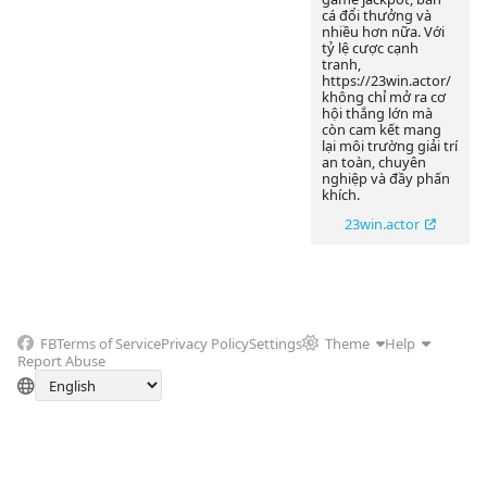
cá đổi thưởng và
nhiều hơn nữa. Với
tỷ lệ cược cạnh
tranh,
https://23win.actor/
không chỉ mở ra cơ
hội thắng lớn mà
còn cam kết mang
lại môi trường giải trí
an toàn, chuyên
nghiệp và đầy phấn
khích.
23win.actor
FB
Terms of Service
Privacy Policy
Settings
Theme
Help
Report Abuse