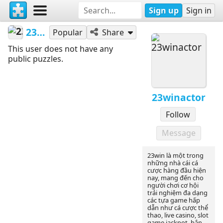
Sign up
Sign in
23winactor
Popular
Share
This user does not have any
public puzzles.
23winactor
Follow
Message
23win là một trong
những nhà cái cá
cược hàng đầu hiện
nay, mang đến cho
người chơi cơ hội
trải nghiệm đa dạng
các tựa game hấp
dẫn như cá cược thể
thao, live casino, slot
game jackpot, bắn