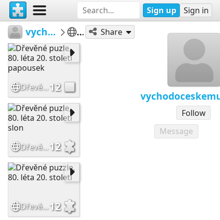
Sign up
Sign in
vychodoceskemuzeum
puzzle
Share
12
Dřevěné puzle, 80. léta 20. století papousek
vychodoceskem
Follow
Message
12
Dřevěné puzle, 80. léta 20. století slon
12
Dřevěné puzzle, 80. léta 20. století