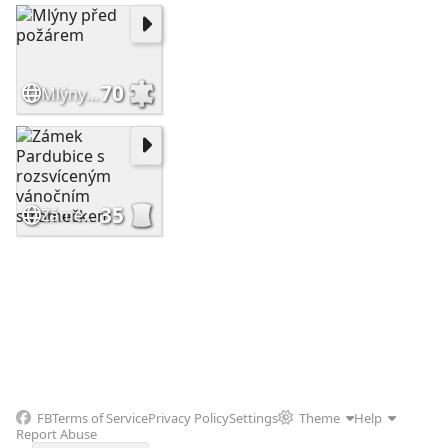
70
Mlýny před požárem
35
Zámek Pardubice s rozsvíceným vánočním stromečkem
FB
Terms of Service
Privacy Policy
Settings
Theme
Help
Report Abuse