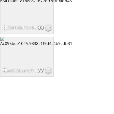
99
6541a0ef18168c871677d97dff9adb48
77
Ac095bee10f7c9338c1f9d4c4b9cdb31