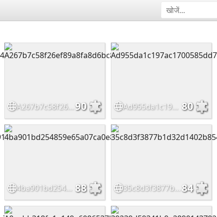
90
80
A267b7c58f26ef89a8fa8d6bc87b6016
Ad955da1c197ac1700585dd78fc43e39
88
84
4ba901bd254859e65a07ca0e898cce7b
35c8d3f3877b1d32d1402b854285cdb0