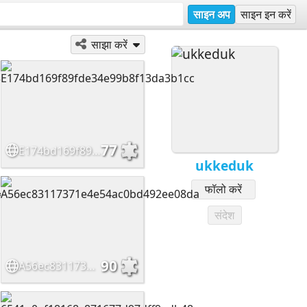
साइन अप
साइन इन करें
साझा करें
77
E174bd169f89fde34e99b8f13da3b1cc
ukkeduk
फॉलो करें
संदेश
90
A56ec83117371e4e54ac0bd492ee08da