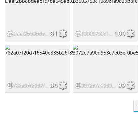
81
100
Daef2bb8bdeabfc7ba545a893b590e36
B3503753c10896fa9829b8fcc7067126
84
99
782a07f20d7f6540e335b26f89cafbcb
3072e7a90d953c7e03ef0be5389d1699