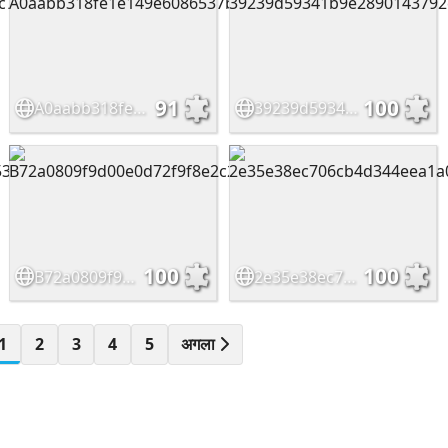
91
100
A0aabb318fe1e149e6086537b0c07483
39239d59341b9e2890143792c44fe6fb
100
100
B72a0809f9d00e0d72f9f8e2c2ced408
2e35e38ec706cb4d344eea1a0c34963b
1
2
3
4
5
अगला