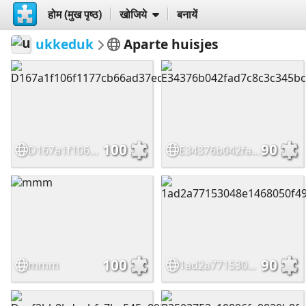
होम (मुख पृष्ठ)
खोजिये
बनायें
ukkeduk
Aparte huisjes
100
90
D167a1f106f1177cb66ad37ed6930ece
E34376b042fad7c8c3c345bc4fa46671
100
90
mmm
1ad2a77153048e1468050f4918ff7cb6