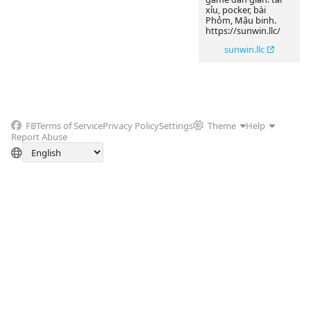
xỉu, pocker, bài
Phỏm, Mậu binh.
https://sunwin.llc/
sunwin.llc
FB
Terms of Service
Privacy Policy
Settings
Theme
Help
Report Abuse